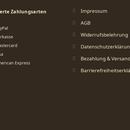
Impressum
erte Zahlungsarten
AGB
yPal
Widerrufsbelehrung
rkasse
stercard
Datenschutzerkläru
sa
Bezahlung & Versan
erican Express
Barrierefreiheitserkl