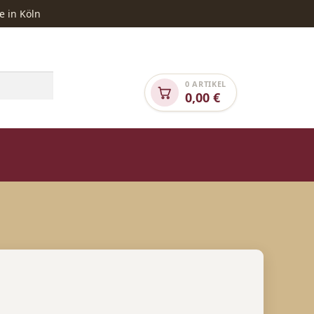
e in Köln
0 ARTIKEL
0,00
€
NGEBOTE
SONDEREDITION „TIERHILFE“