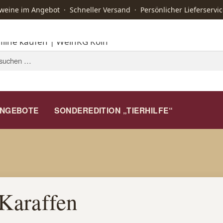
ine im Angebot · Schneller Versand · Persönlicher Lieferservic
STARTSEITE
WEIN
KAFFEE
A
NGEBOTE
SONDEREDITION „TIERHILFE“
 Karaffen