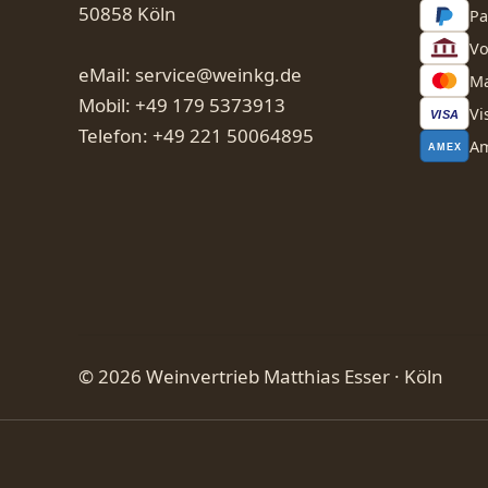
50858 Köln
Pa
Vo
eMail: service@weinkg.de
Ma
Mobil: +49 179 5373913
Vi
VISA
Telefon: +49 221 50064895
Am
AMEX
© 2026 Weinvertrieb Matthias Esser · Köln