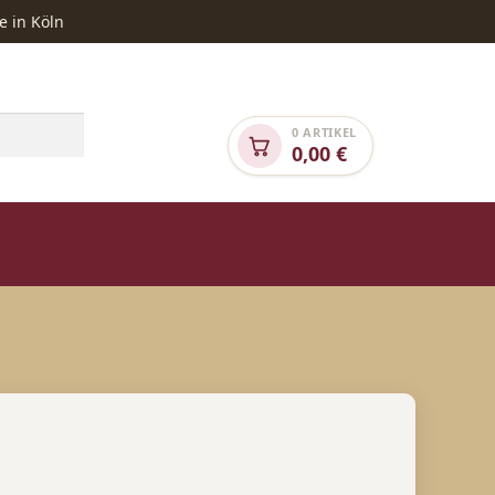
e in Köln
0 ARTIKEL
0,00
€
NGEBOTE
SONDEREDITION „TIERHILFE“