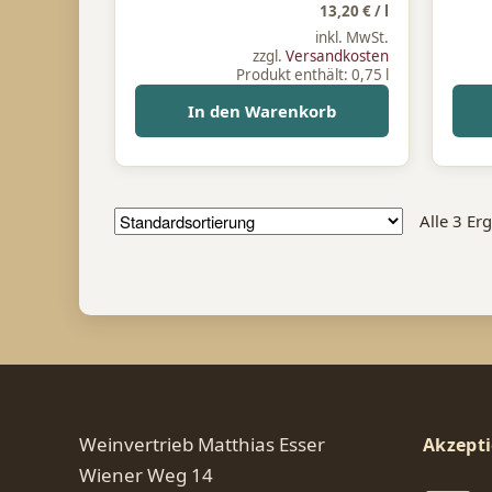
13,20
€
/
l
inkl. MwSt.
zzgl.
Versandkosten
Produkt enthält: 0,75
l
In den Warenkorb
Alle 3 Er
Weinvertrieb Matthias Esser
Akzepti
Wiener Weg 14