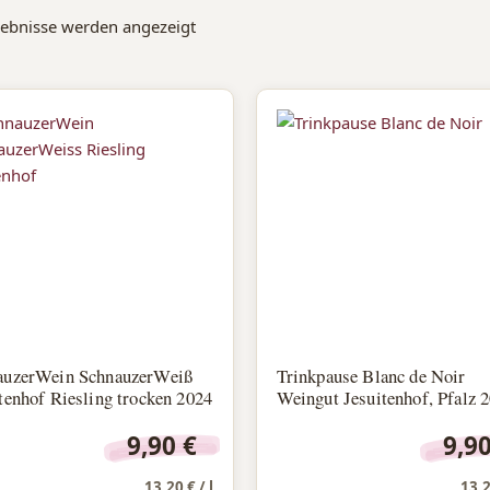
gebnisse werden angezeigt
auzerWein SchnauzerWeiß
Trinkpause Blanc de Noir
tenhof Riesling trocken 2024
Weingut Jesuitenhof, Pfalz 
9,90
€
9,9
13,20
€
/
l
13,