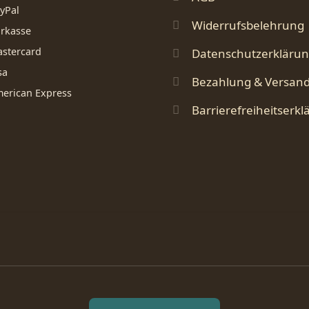
yPal
Widerrufsbelehrung
rkasse
stercard
Datenschutzerkläru
sa
Bezahlung & Versan
erican Express
Barrierefreiheitserkl