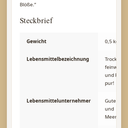
Blöße.“
Steckbrief
Gewicht
0,5 kg
Lebensmittelbezeichnung
Trocken,
feinwürzi
und Fines
pur!
Lebensmittelunternehmer
Gute Lau
und
Meeresfr