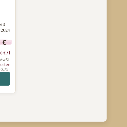
eiß
n 2024
0
€
20
€
/
l
 MwSt.
kosten
: 0,75
l