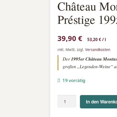
Château Mo
Préstige 199
39,90
€
53,20
€
/
l
inkl. MwSt.
zzgl.
Versandkosten
Der
1995er Château Montu
großen „Legenden-Weine“ au
19 vorrätig
Château
In den Warenk
Montus
Cuvée