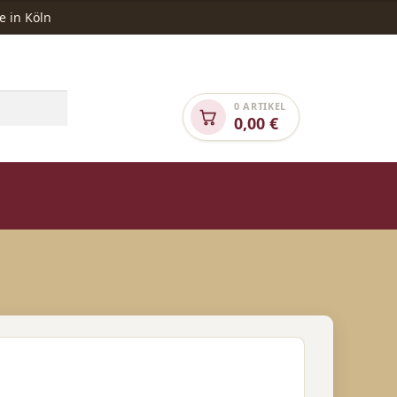
e in Köln
0 ARTIKEL
0,00
€
NGEBOTE
SONDEREDITION „TIERHILFE“