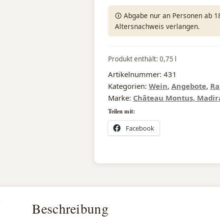
Préstige
🛈 Abgabe nur an Personen ab 18 
1995
Altersnachweis verlangen.
(Parker
96/100)
Produkt enthält: 0,75
l
Menge
Artikelnummer:
431
Kategorien:
Wein
,
Angebote
,
Ra
Marke:
Château Montus, Madir
Teilen mit:
Facebook
Beschreibung