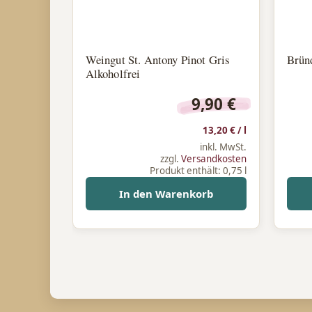
Weingut St. Antony Pinot Gris
Brün
Alkoholfrei
9,90
€
13,20
€
/
l
inkl. MwSt.
zzgl.
Versandkosten
Produkt enthält: 0,75
l
In den Warenkorb