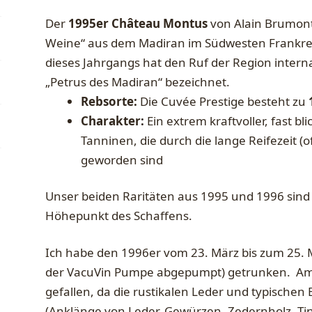
Der
1995er Château Montus
von Alain Brumont 
Weine“ aus dem Madiran im Südwesten Frankre
dieses Jahrgangs hat den Ruf der Region internat
„Petrus des Madiran“ bezeichnet.
Rebsorte:
Die Cuvée Prestige besteht zu
Charakter:
Ein extrem kraftvoller, fast b
Tanninen, die durch die lange Reifezeit (
geworden sind
Unser beiden Raritäten aus 1995 und 1996 sind 
Höhepunkt des Schaffens.
Ich habe den 1996er vom 23. März bis zum 25. Mä
der VacuVin Pumpe abgepumpt) getrunken. Am 
gefallen, da die rustikalen Leder und typische
(Anklänge von Leder, Gewürzen, Zedernholz, Ti