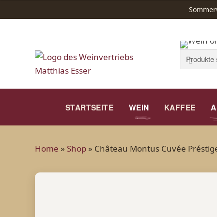
Sommerwe
Suchen
Suchen
nach:
STARTSEITE
WEIN
KAFFEE
A
Home
»
Shop
»
Château Montus Cuvée Préstige