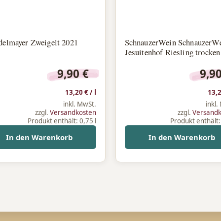
delmayer Zweigelt 2021
SchnauzerWein SchnauzerW
Jesuitenhof Riesling trocke
9,90
€
9,9
13,20
€
/
l
13,
inkl. MwSt.
inkl.
zzgl.
Versandkosten
zzgl.
Versand
Produkt enthält: 0,75
l
Produkt enthält
In den Warenkorb
In den Warenkorb