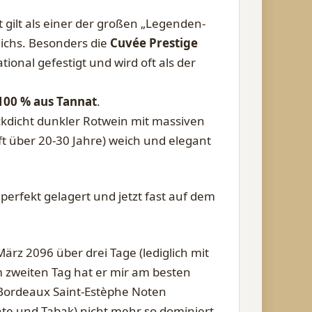
gilt als einer der großen „Legenden-
ichs. Besonders die
Cuvée Prestige
ional gefestigt und wird oft als der
100 % aus Tannat
.
lickdicht dunkler Rotwein mit massiven
oft über 20-30 Jahre) weich und elegant
perfekt gelagert und jetzt fast auf dem
rz 2096 über drei Tage (lediglich mit
zweiten Tag hat er mir am besten
n Bordeaux
Saint-Estèphe Noten
nte und Tabak
) nicht mehr so dominiert