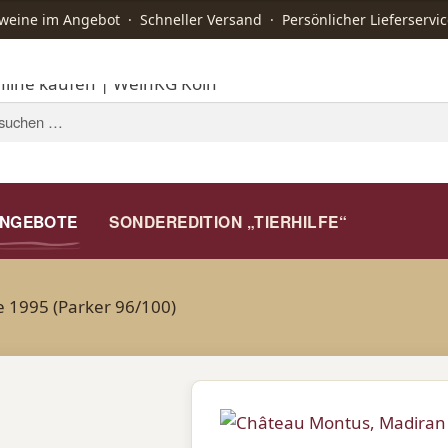
ine im Angebot · Schneller Versand · Persönlicher Lieferservic
STARTSEITE
WEIN
KAFFEE
A
NGEBOTE
SONDEREDITION „TIERHILFE“
 1995 (Parker 96/100)