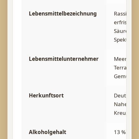
Lebensmittelbezeichnung
Rassig,
erfrischen
Säure, kle
Spektakel
Lebensmittelunternehmer
Meeresfrü
Terrassen
Gemüse
Herkunftsort
Deutschla
Nahe, Ba
Kreuznac
Alkoholgehalt
13 % vol