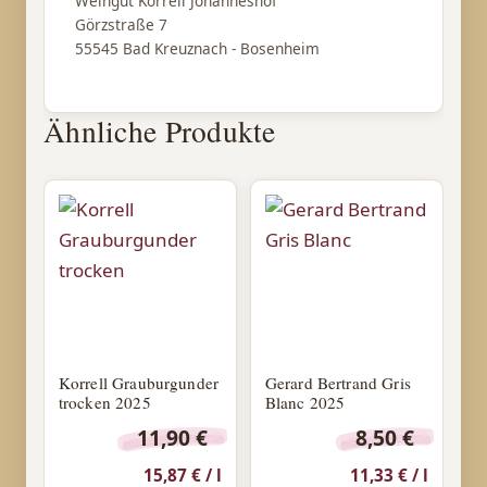
Weingut Korrell Johanneshof
Görzstraße 7
55545 Bad Kreuznach - Bosenheim
Ähnliche Produkte
Korrell Grauburgunder
Gerard Bertrand Gris
trocken 2025
Blanc 2025
11,90
€
8,50
€
15,87
€
/
l
11,33
€
/
l