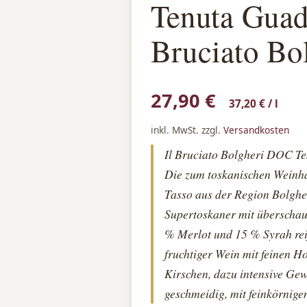
Tenuta Guado
Bruciato Bo
27,90
€
37,20
€
/
l
inkl. MwSt.
zzgl.
Versandkosten
Il Bruciato Bolgheri DOC Te
Die zum toskanischen Weinha
Tasso aus der Region Bolgher
Supertoskaner mit überschau
% Merlot und 15 % Syrah reif
fruchtiger Wein mit feinen H
Kirschen, dazu intensive G
geschmeidig, mit feinkörnige