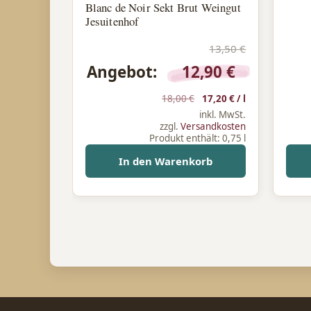
Blanc de Noir Sekt Brut Weingut
Jesuitenhof
13,50
€
Ursprünglicher Preis war: 13
Aktueller
Angebot:
12,90
€
18,00
€
17,20
€
/
l
inkl. MwSt.
zzgl.
Versandkosten
Produkt enthält: 0,75
l
In den Warenkorb