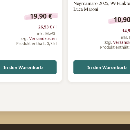
Negroamaro 2025, 99 Punkte
Luca Maroni
19,90
€
10,9
26,53
€
/
l
,50 €
 Preis ist: 12,90 €.
14,
inkl. MwSt.
inkl.
zzgl.
Versandkosten
zzgl.
Versand
Produkt enthält: 0,75
l
Produkt enthält
In den Warenkorb
In den Warenkorb