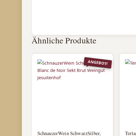
Ähnliche Produkte
ANGEBOT!
SchnauzerWein SchwarzSilber,
Terl