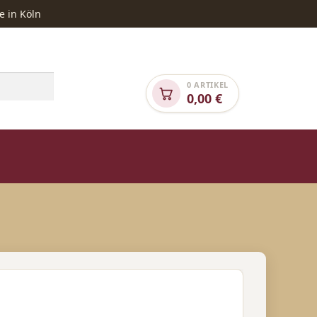
e in Köln
0 ARTIKEL
0,00
€
NGEBOTE
SONDEREDITION „TIERHILFE“