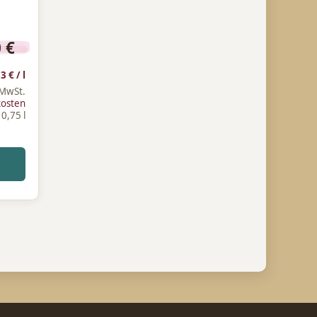
0
€
53
€
/
l
 MwSt.
kosten
: 0,75
l