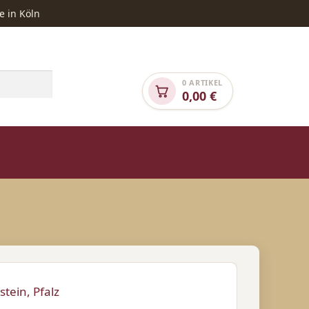
e in Köln
0 ARTIKEL
0,00
€
NGEBOTE
SONDEREDITION „TIERHILFE“