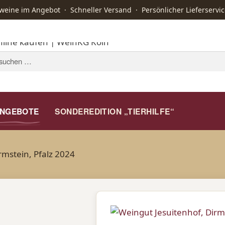
ine im Angebot · Schneller Versand · Persönlicher Lieferservic
STARTSEITE
WEIN
KAFFEE
A
NGEBOTE
SONDEREDITION „TIERHILFE“
rmstein, Pfalz 2024