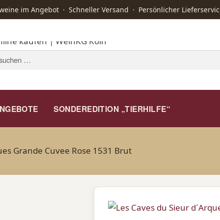
ine im Angebot · Schneller Versand · Persönlicher Lieferservic
STARTSEITE
WEIN
KAFFEE
A
NGEBOTE
SONDEREDITION „TIERHILFE“
ues Grande Cuvee Rose 1531 Brut