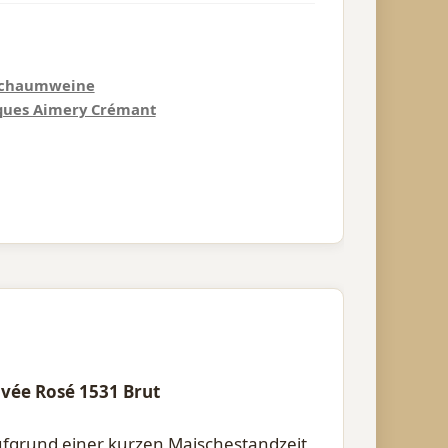
 Schaumweine
rques Aimery Crémant
vée Rosé 1531 Brut
ufgrund einer kurzen Maischestandzeit