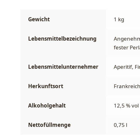
Gewicht
1 kg
Lebensmittelbezeichnung
Angenehm 
fester Per
Lebensmittelunternehmer
Aperitif, 
Herkunftsort
Frankreic
Alkoholgehalt
12,5 % vol
Nettofüllmenge
0,75 l