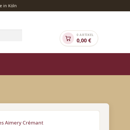
e in Köln
0 ARTIKEL
0,00
€
NGEBOTE
SONDEREDITION „TIERHILFE“